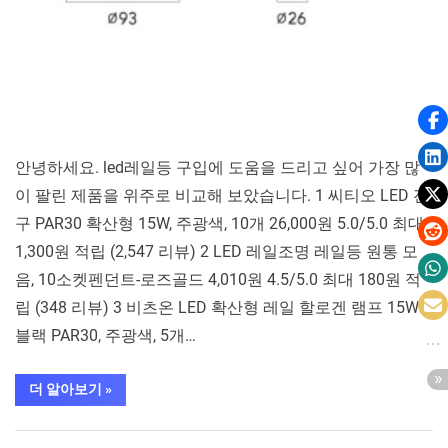
석
안녕하세요. led레일등 구입에 도움을 드리고 싶어 가장 많
이 팔린 제품을 위주로 비교해 보았습니다. 1 씨티오 LED 전
구 PAR30 확산형 15W, 주광색, 10개 26,000원 5.0/5.0 최대
1,300원 적립 (2,547 리뷰) 2 LED 레일조명 레일등 원통 모
음, 10소켓펜던트-로즈골드 4,010원 4.5/5.0 최대 180원 적
립 (348 리뷰) 3 비츠온 LED 확산형 레일 할로겐 램프 15W
블랙 PAR30, 주광색, 5개…
“평
더 알아보기
»
점
높
은
가구/홈인테리어
led