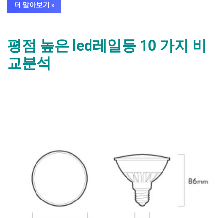
“평
더 알아보기
»
점
높
은
가구/홈인테리어
아
르
평점 높은 led레일등 10 가지 비
떼
미
교분석
데 10 가
지
비
교
By
Posted
평
mrcoree
2024년 08월 27일
에 댓글 없음
분
석”
on
점
높
은
led
레
일
등 10 가
지
비
교
분