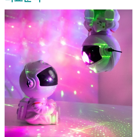
교
분
By
Posted
평
mrcoree
2024년 08월 27일
에 댓글 없음
석”
on
점
높
은
오
로
라
조
명 10 가
지
비
교
분
석