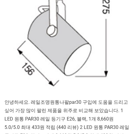
일
조
명
원
통
나
팔
par30 10 가
지
비
교
분
석
안녕하세요. 레일조명원통나팔par30 구입에 도움을 드리고
싶어 가장 많이 팔린 제품을 위주로 비교해 보았습니다. 1
LED 원통 PAR30 레일 등기구 E26, 블랙, 1개 8,660원
5.0/5.0 최대 433원 적립 (440 리뷰) 2 LED 원통 PAR30 레일