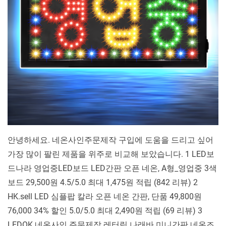
주
문
제
작 10 가
지
비
교
분
석
안녕하세요. 네온사인주문제작 구입에 도움을 드리고 싶어
가장 많이 팔린 제품을 위주로 비교해 보았습니다. 1 LED보
드나라 영업중LED보드 LED간판 오픈 네온, A형_영업중 3색
보드 29,500원 4.5/5.0 최대 1,475원 적립 (842 리뷰) 2
HK.sell LED 심플팝 칼라 오픈 네온 간판, 단품 49,800원
76,000 34% 할인 5.0/5.0 최대 2,490원 적립 (69 리뷰) 3
LEDOK 네온사인 주문제작 레터링 나래바 미니간판 네온조