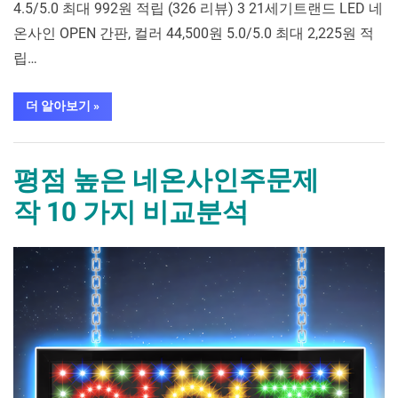
4.5/5.0 최대 992원 적립 (326 리뷰) 3 21세기트랜드 LED 네
온사인 OPEN 간판, 컬러 44,500원 5.0/5.0 최대 2,225원 적
립…
“평
더 알아보기
»
점
높
은
가구/홈인테리어
오
픈
평점 높은 네온사인주문제
네
온
작 10 가지 비교분석
사
인 10 가
지
비
By
Posted
평
mrcoree
2024년 08월 27일
에 댓글 없음
교
분
on
점
석”
높
은
네
온
사
인