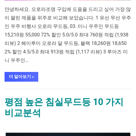
안녕하세요. 오로라조명 구입에 도움을 드리고 싶어 가장 많
이 팔린 제품을 위주로 비교해 보았습니다. 1 유선 무선 우주
인 우주 비행사 오로라 무드등, 03. 미니 우주인 무드등
15,210원 55,000 72% 할인 5.0/5.0 최대 760원 적립 (1,938
리뷰) 2 헤이루미 오로라 달 무드등, 블랙 18,260원 18,650
2% 할인 4.5/5.0 최대 913원 적립 (1,117 리뷰) 3 루아즈 미
니 우주인…
“평
더 알아보기
»
점
높
은
가구/홈인테리어
오
로
평점 높은 침실무드등 10 가지
라
조
비교분석
명 10 가
지
비
교
By
Posted
평
mrcoree
2024년 08월 27일
에 댓글 없음
분
석”
on
점