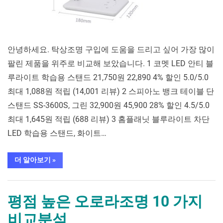
안녕하세요. 탁상조명 구입에 도움을 드리고 싶어 가장 많이
팔린 제품을 위주로 비교해 보았습니다. 1 코멧 LED 안티 블
루라이트 학습용 스탠드 21,750원 22,890 4% 할인 5.0/5.0
최대 1,088원 적립 (14,001 리뷰) 2 스피아노 뱅크 테이블 단
스탠드 SS-3600S, 그린 32,900원 45,900 28% 할인 4.5/5.0
최대 1,645원 적립 (688 리뷰) 3 홈플래닛 블루라이트 차단
LED 학습용 스탠드, 화이트…
“평
더 알아보기
»
점
높
은
가구/홈인테리어
탁
상
평점 높은 오로라조명 10 가지
조
명 10 가
비교분석
지
비