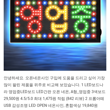
네
온
사
인 10 가
지
비
교
분
석
안녕하세요. 오픈네온사인 구입에 도움을 드리고 싶어 가장
많이 팔린 제품을 위주로 비교해 보았습니다. 1 LED보드나
라 영업중LED보드 LED간판 오픈 네온, A형_영업중 3색보드
29,500원 4.5/5.0 최대 1,475원 적립 (842 리뷰) 2 프롬아떼
USB 감성조명 LED OPEN 네온사인, 혼합색상 19,840원