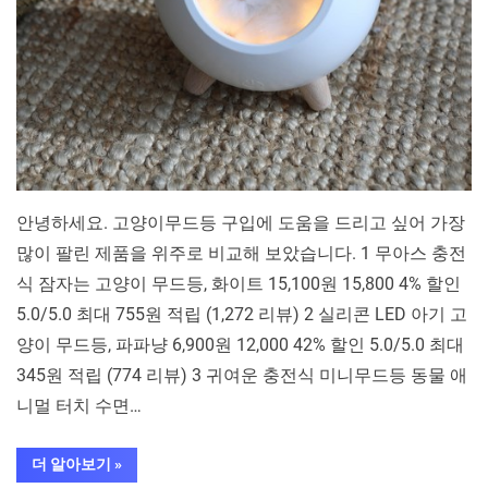
비
교
분
석
안녕하세요. 고양이무드등 구입에 도움을 드리고 싶어 가장
많이 팔린 제품을 위주로 비교해 보았습니다. 1 무아스 충전
식 잠자는 고양이 무드등, 화이트 15,100원 15,800 4% 할인
5.0/5.0 최대 755원 적립 (1,272 리뷰) 2 실리콘 LED 아기 고
양이 무드등, 파파냥 6,900원 12,000 42% 할인 5.0/5.0 최대
345원 적립 (774 리뷰) 3 귀여운 충전식 미니무드등 동물 애
니멀 터치 수면…
“평
더 알아보기
»
점