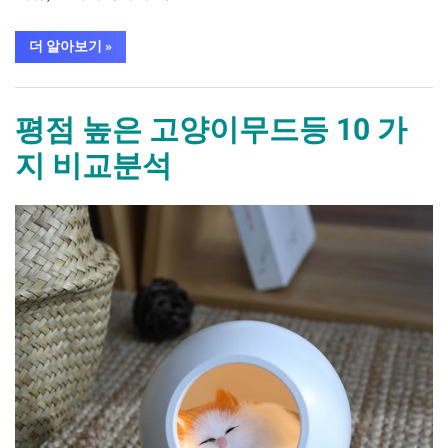
“평
더 알아보기
»
점
높
은
가구/홈인테리어
북
라
평점 높은 고양이무드등 10 가
이
트
지 비교분석
캠
피
셔
스 10 가
By
Posted
평
mrcoree
2024년 08월 27일
에 댓글 없음
지
비
on
점
교
높
분
석”
은
고
양
이
무
드
등 10 가
지