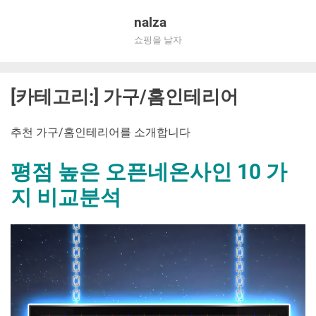
Skip
nalza
to
쇼핑을 날자
content
[카테고리:]
가구/홈인테리어
추천 가구/홈인테리어를 소개합니다
평점 높은 오픈네온사인 10 가
지 비교분석
By
Posted
평
mrcoree
2024년 08월 27일
에 댓글 없음
on
점
높
은
오
픈