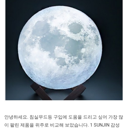
높
은
침
실
무
드
등 10 가
지
비
교
분
석
안녕하세요. 침실무드등 구입에 도움을 드리고 싶어 가장 많
이 팔린 제품을 위주로 비교해 보았습니다. 1 SUNJIN 감성