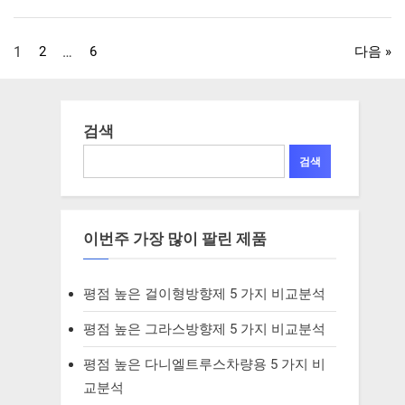
높
은
가구/홈인테리어
고
양
글
1
2
…
6
다음
이
무
드
페
등 10 가
지
비
이
검색
교
분
석”
검색
지
매
이번주 가장 많이 팔린 제품
김
평점 높은 걸이형방향제 5 가지 비교분석
평점 높은 그라스방향제 5 가지 비교분석
평점 높은 다니엘트루스차량용 5 가지 비
교분석