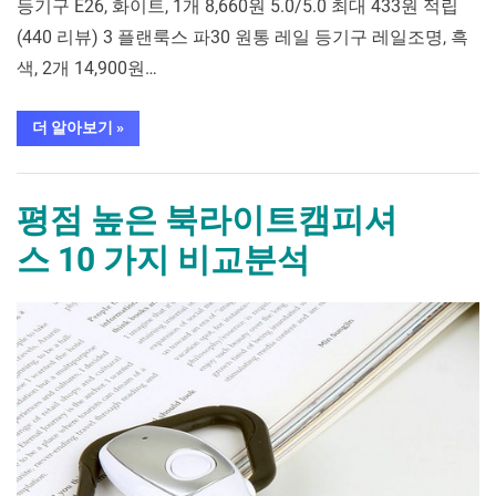
등기구 E26, 화이트, 1개 8,660원 5.0/5.0 최대 433원 적립
(440 리뷰) 3 플랜룩스 파30 원통 레일 등기구 레일조명, 흑
색, 2개 14,900원…
“평
더 알아보기
»
점
높
은
가구/홈인테리어
레
일
평점 높은 북라이트캠피셔
조
명
스 10 가지 비교분석
원
통
나
팔
By
Posted
평
mrcoree
2024년 08월 27일
에 댓글 없음
par30 10 가
지
on
점
비
높
교
분
은
석”
북
라
이
트