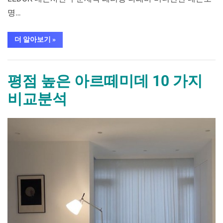
명…
“평
더 알아보기
»
점
높
은
가구/홈인테리어
네
온
평점 높은 아르떼미데 10 가지
사
인
비교분석
주
문
제
작 10 가
By
Posted
평
mrcoree
2024년 08월 27일
에 댓글 없음
지
비
on
점
교
높
분
석”
은
아
르
떼
미
데 10 가
지