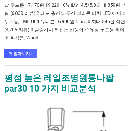
달 무드등 17,170원 19,220 10% 할인 4.5/5.0 최대 859원 적
립 (6,830 리뷰) 2 레토 충전식 무선 실리콘 터치 LED 애니멀
무드등, LML-U04 유니콘 16,900원 4.5/5.0 최대 845원 적립
(4,706 리뷰) 3 말랑하니 뒤집는 신생아 수유등 무드등 타이
머 취침등, Wood…
“평
더 알아보기
»
점
높
은
가구/홈인테리어
침
실
평점 높은 레일조명원통나팔
무
드
par30 10 가지 비교분석
등 10 가
지
비
교
By
Posted
평
mrcoree
2024년 08월 27일
에 댓글 없음
분
석”
on
점
높
은
레