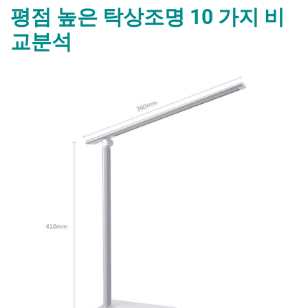
레
평점 높은 탁상조명 10 가지 비
일
등 10 가
교분석
지
비
교
분
By
Posted
평
mrcoree
2024년 08월 27일
에 댓글 없음
석”
on
점
높
은
탁
상
조
명 10 가
지
비
교
분
석