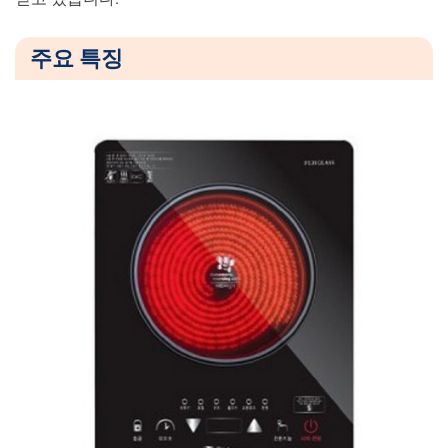
라
이
주요 특징
트
자
가
설
치