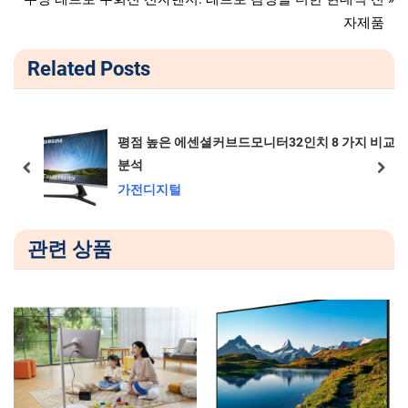
v
e
자제품
색
i
x
Related Posts
o
t
u
P
s
o
P
s
 에센셜커브드모니터32인치 8 가지 비교
평점 높은 양
o
t
prev
next
가전디지털
s
:
털
t
:
관련 상품