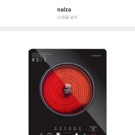
Skip
nalza
to
쇼핑을 날자
content