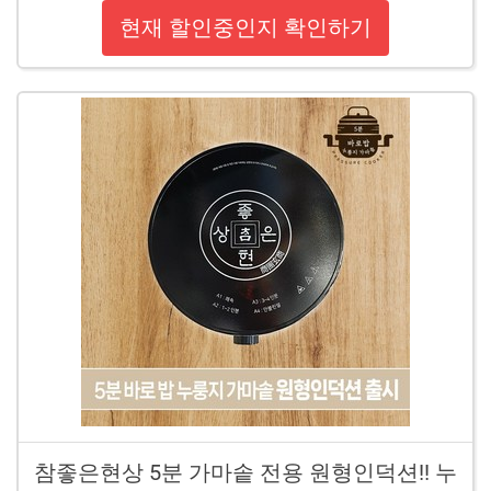
현재 할인중인지 확인하기
참좋은현상 5분 가마솥 전용 원형인덕션!! 누