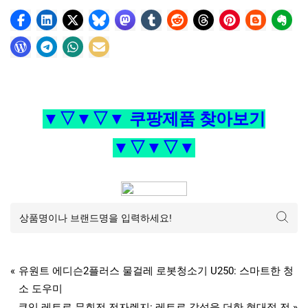
▼▽▼▽▼ 쿠팡제품 찾아보기
▼▽▼▽▼
Tags:
,
,
,
,
가전디지털
1구
대웅
전기레인지
파세코인덕션
하이라이트
글
P
유원트 에디슨2플러스 물걸레 로봇청소기 U250: 스마트한 청
r
소 도우미
탐
e
N
쿠잉 레트로 무회전 전자렌지: 레트로 감성을 더한 현대적 전