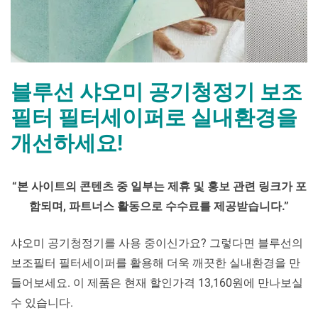
블루선 샤오미 공기청정기 보조
필터 필터세이퍼로 실내환경을
개선하세요!
By
Posted
블
mrcoree
2024년 04월 19일
에 댓글 없음
“
본 사이트의 콘텐츠 중 일부는 제휴 및 홍보 관련 링크가 포
on
루
함되며
,
파트너스 활동으로 수수료를 제공받습니다
.”
선
샤
오
샤오미 공기청정기를 사용 중이신가요? 그렇다면 블루선의
미
보조필터 필터세이퍼를 활용해 더욱 깨끗한 실내환경을 만
공
들어보세요. 이 제품은 현재 할인가격 13,160원에 만나보실
기
수 있습니다.
청