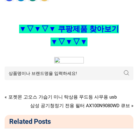
▼▽▼▽▼ 쿠팡제품 찾아보기
▼▽▼▽▼
Tags:
,
,
,
,
가전디지털
공기청정기
보조필터
블루선
샤오미
샤오미공기청정기프로
글
P
포켓몬 고오스 가습기 미니 탁상용 무드등 사무용 usb
r
N
삼성 공기청정기 전용 필터 AX100N9080WD 큐브
탐
e
e
Related Posts
v
x
색
i
t
o
P