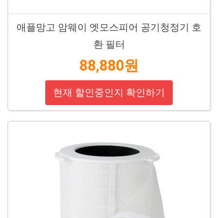
애플망고 암웨이 엣모스피어 공기청정기 호
환 필터
88,880원
현재 할인중인지 확인하기