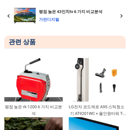
u
o
분석
평점 높은 s27c310 8 가지 비교분석
s
s
prev
next
가전디지털
P
t
o
:
s
관련 상품
t
:
평점 높은 rk-1200 6 가지 비교분
LG전자 코드제로 A9S 스틱청소
석
기 AT9201WC + 올인원타워 T-
ST1WU – 청소의 귀재