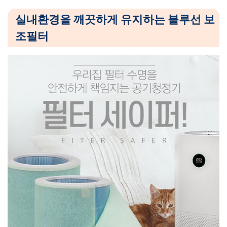
정
기
실내환경을 깨끗하게 유지하는 블루선 보
보
조필터
조
필
터
필
터
세
이
퍼
로
실
내
환
경
을
개
선
하