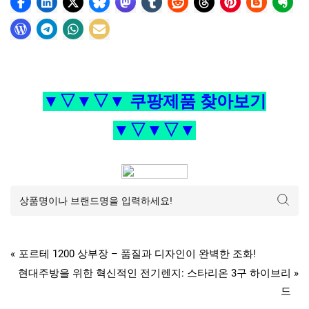
▼▽▼▽▼ 쿠팡제품 찾아보기
▼▽▼▽▼
Tags:
,
,
,
,
가전디지털
가습기
비플랫
생수병
생수병가습기
아날로그형
글
P
포르테 1200 상부장 – 품질과 디자인이 완벽한 조화!
r
N
현대주방을 위한 혁신적인 전기렌지: 스타리온 3구 하이브리
탐
e
e
드
v
x