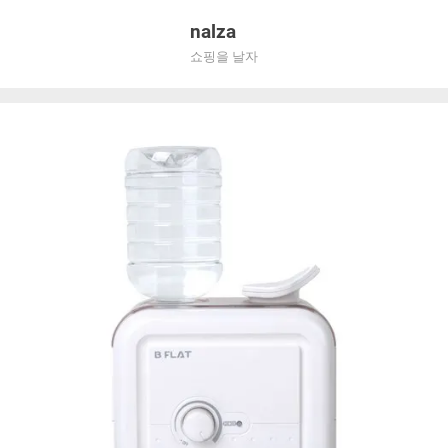
Skip
nalza
to
쇼핑을 날자
content