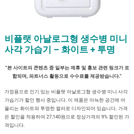
비플랫 아날로그형 생수병 미니
사각 가습기 – 화이트 + 투명
By
Posted
비
mrcoree
2024년 06월 07일
에 댓글 없음
“
본 사이트의 콘텐츠 중 일부는 제휴 및 홍보 관련 링크가 포
on
플
함되며
,
파트너스 활동으로 수수료를 제공받습니다
.”
랫
아
날
가정용으로 인기 있는 비플랫 아날로그형 생수병 미니 사각
로
가습기가 할인 행사 중입니다. 이 제품은 아늑한 공간에 어
그
울리는 화이트와 투명한 컬러로 디자인되어 있습니다. 가격
형
은 할인을 적용하여 27,140원으로 정상가격의 9% 할인된 가
생
수
격입니다.
병