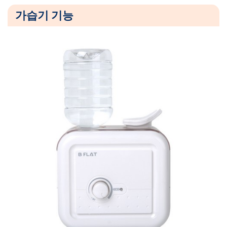
미
가습기 기능
니
사
각
가
습
기
–
화
이
트
+
투
명