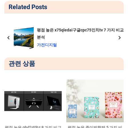
색
Related Posts
i
t
o
P
u
o
s
s
평점 높은 x75qledai구글cpc75인치tv 7 가지 비교
P
t
분석
prev
next
o
:
가전디지털
s
t
관련 상품
:
평점 높은 qhd240hz 8 가지 비교
평점 높은 종이방향제 5 가지 비