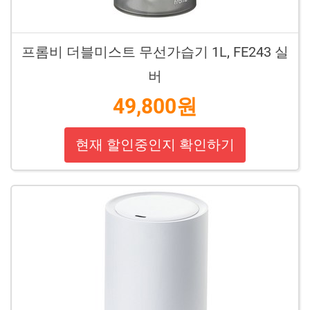
프롬비 더블미스트 무선가습기 1L, FE243 실
버
49,800원
현재 할인중인지 확인하기