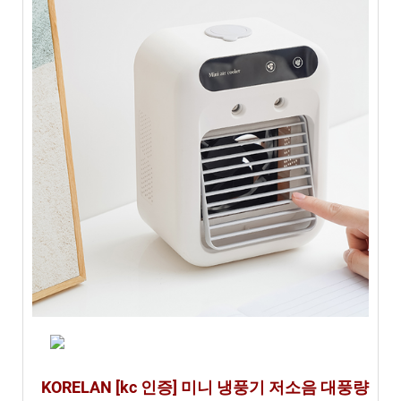
컨 6 가
지
비
교
분
석
KORELAN [kc 인증] 미니 냉풍기 저소음 대풍량