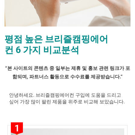
평점 높은 브리즐캠핑에어
컨 6 가지 비교분석
By
Posted
평
mrcoree
2024년 08월 02일
에 댓글 없음
“
본 사이트의 콘텐츠 중 일부는 제휴 및 홍보 관련 링크가 포
on
점
함되며
,
파트너스 활동으로 수수료를 제공받습니다
.”
높
은
브
안녕하세요. 브리즐캠핑에어컨 구입에 도움을 드리고
리
싶어 가장 많이 팔린 제품을 위주로 비교해 보았습니다.
즐
캠
핑
1
에
어