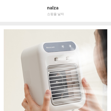
Skip
nalza
to
쇼핑을 날자
content