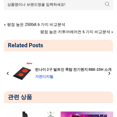
가전디지털
글
P
평점 높은 2500dt 6 가지 비교분석
r
N
평점 높은 카투어에어컨 6 가지 비교분석
탐
e
e
Related Posts
v
x
색
i
t
o
P
u
o
린나이 2구 빌트인 쿡탑 전기렌지 RBE-25H 소개
s
s
조
prev
next
가전디지털
P
t
o
:
s
관련 상품
t
: