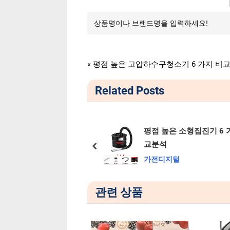
가전디지털
글
P
평점 높은 고압하수구청소기 6 가지 비
r
탐
Related Posts
e
v
색
i
o
kq43qnc90afxkr 7 가
평점 높은 소형집진기 6 
u
분석
교분석
prev
s
지털
가전디지털
P
o
관련 상품
s
t
: