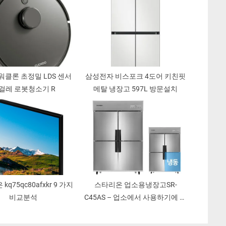
워클론 초정밀 LDS 센서
삼성전자 비스포크 4도어 키친핏
걸레 로봇청소기 R
메탈 냉장고 597L 방문설치
kq75qc80afxkr 9 가지
스타리온 업소용냉장고SR-
비교분석
C45AS – 업소에서 사용하기에 안
성맞춤!