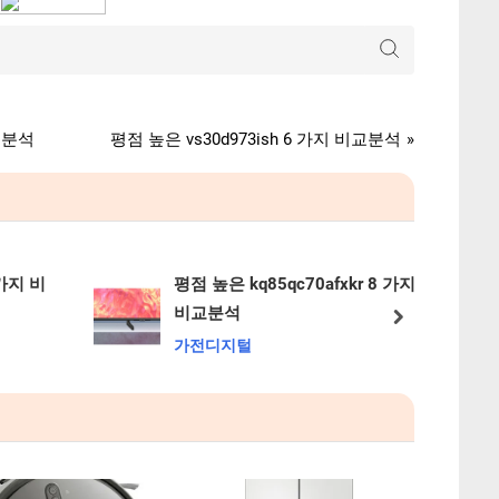
N
교분석
평점 높은 vs30d973ish 6 가지 비교분석
e
x
t
P
o
가지 비
평점 높은 kq85qc70afxkr 8 가지
s
비교분석
next
t
가전디지털
: