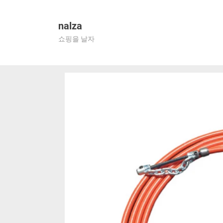
Skip
to
nalza
content
쇼핑을 날자