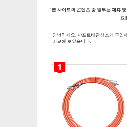
By
Posted
평
mrcoree
2025년 01월 07일
에 댓글 없음
“
본 사이트의 콘텐츠 중 일부는 제휴 및
on
점
료
높
은
샤
안녕하세요. 샤프트배관청소기 구입에
프
비교해 보았습니다.
트
배
관
1
청
소
기 6 가
지
비
교
분
석