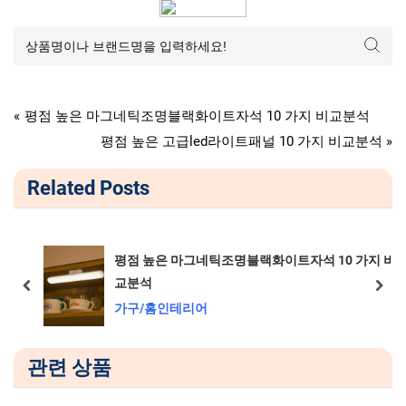
가구/홈인테리어
글
P
평점 높은 마그네틱조명블랙화이트자석 10 가지 비교분석
r
N
평점 높은 고급led라이트패널 10 가지 비교분석
탐
e
e
Related Posts
v
x
색
i
t
o
P
u
o
 가지 비
평점 높은 레일조명1m캠핑 10 가지 비교분석
s
s
prev
next
가구/홈인테리어
P
t
o
:
s
관련 상품
t
: