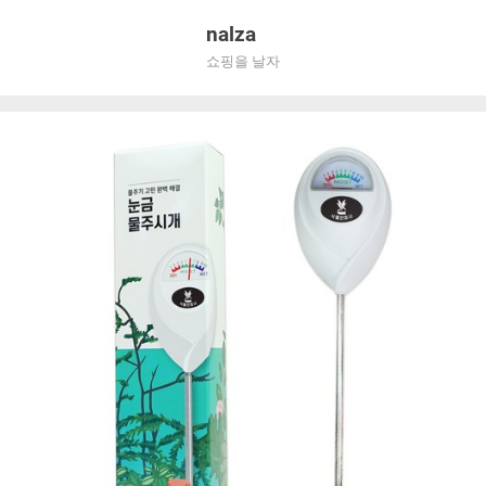
Skip
nalza
to
쇼핑을 날자
content