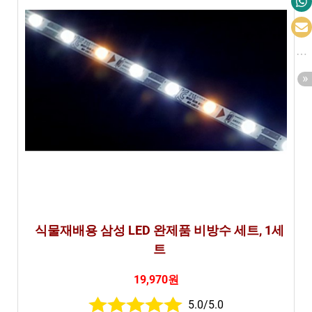
식물재배용 삼성 LED 완제품 비방수 세트, 1세
트
19,970원
5.0/5.0