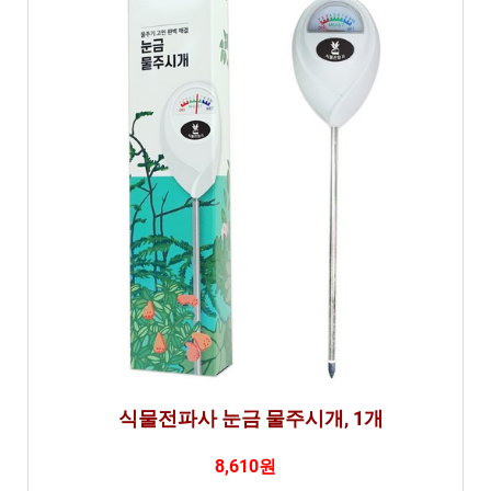
교
분
석
식물전파사 눈금 물주시개, 1개
8,610원