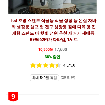
led 조명 스탠드 식물등 식물 성장 등 온실 자바
라 생장등 램프 형 전구 성장등 원예 다육 용 집
게형 스텐드 바 햇빛 정원 추천 재배기 재배등,
R99662P(개화타입, 1세트
17,600
10,800원
38% 할인
4.5/5.0
(29 리뷰)
최대 540원 적립
9