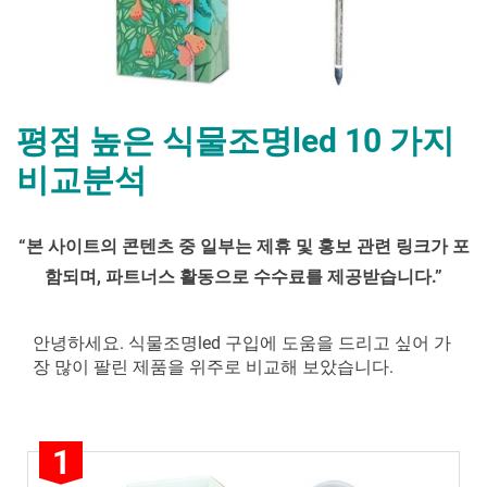
평점 높은 식물조명led 10 가지
비교분석
By
Posted
평
mrcoree
2024년 08월 26일
에 댓글 없음
“
본 사이트의 콘텐츠 중 일부는 제휴 및 홍보 관련 링크가 포
on
점
함되며
,
파트너스 활동으로 수수료를 제공받습니다
.”
높
은
식
안녕하세요. 식물조명led 구입에 도움을 드리고 싶어 가
물
장 많이 팔린 제품을 위주로 비교해 보았습니다.
조
명
led 10 가
1
지
비