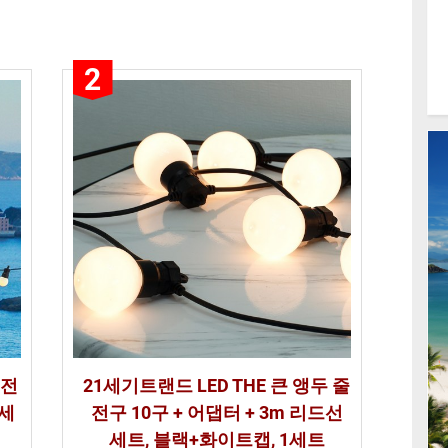
2
두전
21세기트랜드 LED THE 큰 앵두 줄
1세
전구 10구 + 어댑터 + 3m 리드선
세트, 블랙+화이트캡, 1세트