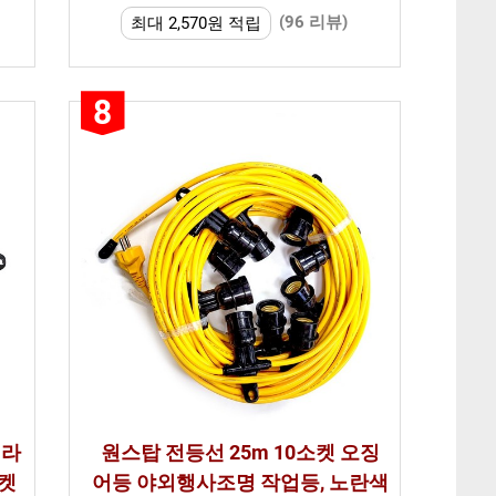
(96 리뷰)
최대 2,570원 적립
8
티라
원스탑 전등선 25m 10소켓 오징
소켓
어등 야외행사조명 작업등, 노란색