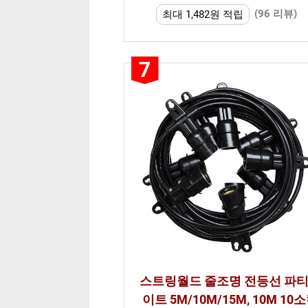
(96 리뷰)
최대 1,482원 적립
7
스트링월드 줄조명 전등선 파
이트 5M/10M/15M, 10M 10