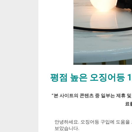
평점 높은 오징어등 
By
Posted
평
mrcoree
2024년 08월 26일
에 댓글 없음
“
본 사이트의 콘텐츠 중 일부는 제휴 및
on
점
료
높
은
오
안녕하세요. 오징어등 구입에 도움을 
징
보았습니다.