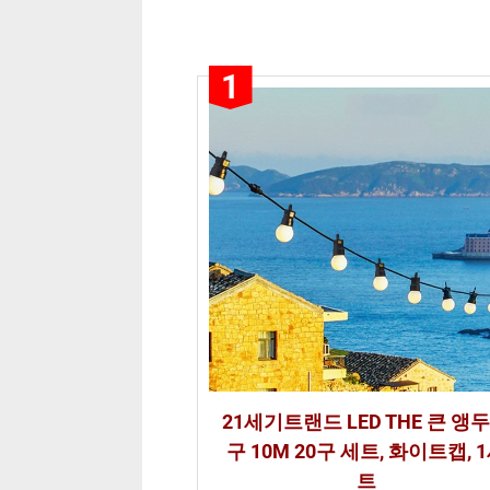
어
등 10 가
지
1
비
교
분
석
21세기트랜드 LED THE 큰 앵
구 10M 20구 세트, 화이트캡, 
트