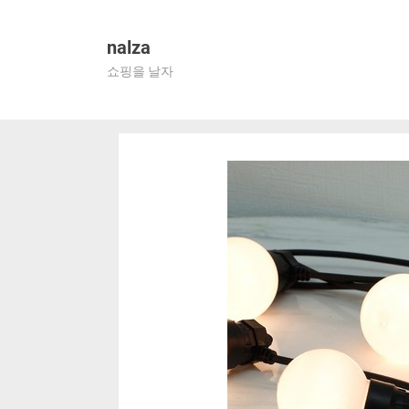
Skip
to
nalza
content
쇼핑을 날자