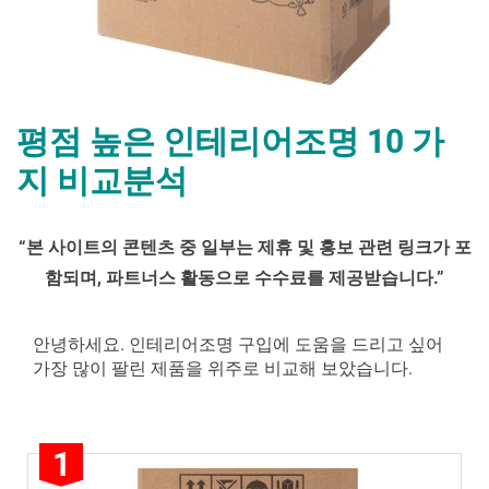
평점 높은 인테리어조명 10 가
지 비교분석
By
Posted
평
mrcoree
2024년 08월 27일
에 댓글 없음
“
본 사이트의 콘텐츠 중 일부는 제휴 및 홍보 관련 링크가 포
on
점
함되며
,
파트너스 활동으로 수수료를 제공받습니다
.”
높
은
인
안녕하세요. 인테리어조명 구입에 도움을 드리고 싶어
테
가장 많이 팔린 제품을 위주로 비교해 보았습니다.
리
어
조
1
명 10 가
지