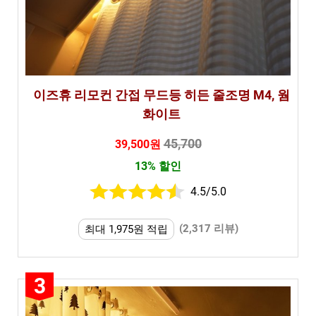
이즈휴 리모컨 간접 무드등 히든 줄조명 M4, 웜
화이트
45,700
39,500원
13% 할인
4.5/5.0
(2,317 리뷰)
최대 1,975원 적립
3