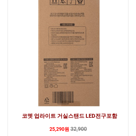
비
교
분
석
코멧 업라이트 거실스탠드 LED전구포함
32,900
25,290원