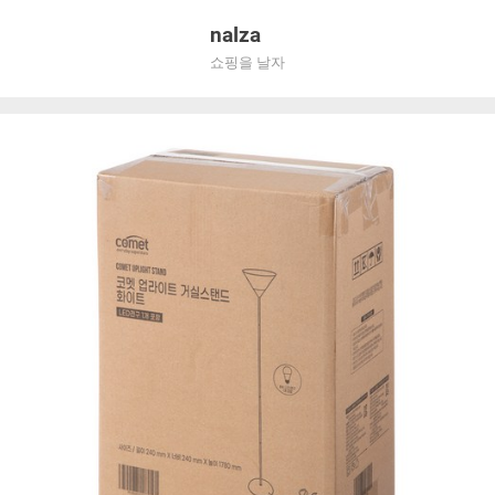
Skip
nalza
to
쇼핑을 날자
content