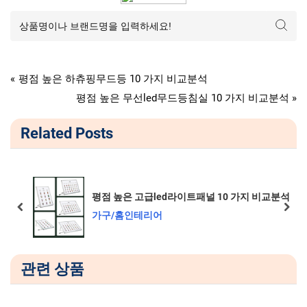
가구/홈인테리어
글
P
평점 높은 하츄핑무드등 10 가지 비교분석
r
N
평점 높은 무선led무드등침실 10 가지 비교분석
탐
e
e
Related Posts
v
x
색
i
t
o
P
u
o
패널 10 가지 비교분석
평점 높은 터치등 10 가지 비교
s
s
prev
next
가구/홈인테리어
P
t
o
:
s
관련 상품
t
: