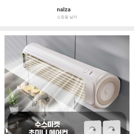
Skip
nalza
to
쇼핑을 날자
content