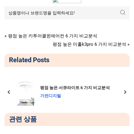
가전디지털
글
P
평점 높은 카투어쿨윈에어컨 6 가지 비교분석
r
N
평점 높은 미홀k3pro 6 가지 비교분석
탐
e
e
Related Posts
v
x
색
i
t
o
P
u
o
평점 높은 서큐라이트 6 가지 비교분석
s
s
prev
next
가전디지털
P
t
o
:
s
관련 상품
t
: