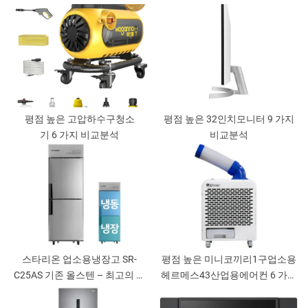
평점 높은 고압하수구청소
평점 높은 32인치모니터 9 가지
기 6 가지 비교분석
비교분석
스타리온 업소용냉장고 SR-
평점 높은 미니코끼리1구업소용
C25AS 기존 올스텐 – 최고의 식
헤르메스43산업용에어컨 6 가지
품 저장공간
비교분석