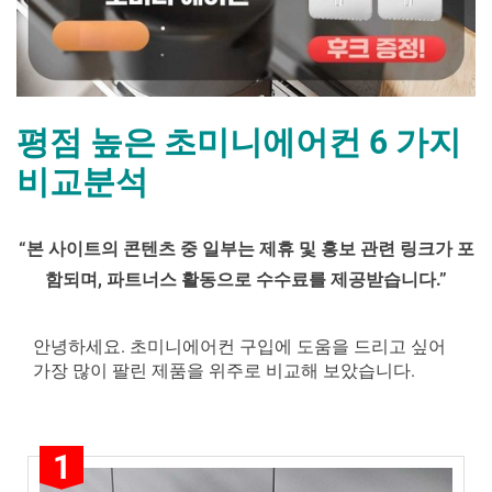
평점 높은 초미니에어컨 6 가지
비교분석
By
Posted
평
mrcoree
2024년 08월 01일
에 댓글 없음
“
본 사이트의 콘텐츠 중 일부는 제휴 및 홍보 관련 링크가 포
on
점
함되며
,
파트너스 활동으로 수수료를 제공받습니다
.”
높
은
초
안녕하세요. 초미니에어컨 구입에 도움을 드리고 싶어
미
가장 많이 팔린 제품을 위주로 비교해 보았습니다.
니
에
어
1
컨 6 가
지