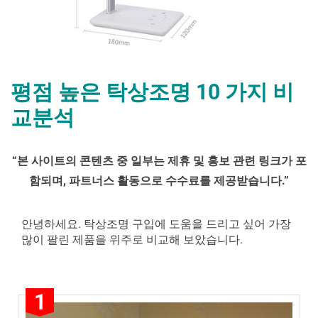
평점 높은 탁상조명 10 가지 비
교분석
By
Posted
평
mrcoree
2024년 08월 27일
에 댓글 없음
“
본 사이트의 콘텐츠 중 일부는 제휴 및 홍보 관련 링크가 포
on
점
함되며
,
파트너스 활동으로 수수료를 제공받습니다
.”
높
은
탁
안녕하세요. 탁상조명 구입에 도움을 드리고 싶어 가장
상
많이 팔린 제품을 위주로 비교해 보았습니다.
조
명 10 가
지
1
비
교