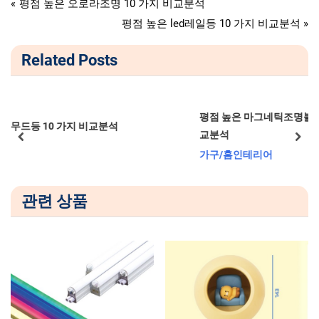
글
P
평점 높은 오로라조명 10 가지 비교분석
r
N
평점 높은 led레일등 10 가지 비교분석
탐
e
e
Related Posts
v
x
색
i
t
o
P
u
o
평점 높은 마그네틱조명블랙화이트자석 10 가지 비
석
s
s
교분석
prev
next
P
t
가구/홈인테리어
o
:
s
관련 상품
t
: