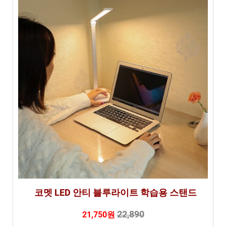
분
석
코멧 LED 안티 블루라이트 학습용 스탠드
22,890
21,750원