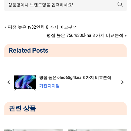
가전디지털
글
P
평점 높은 tv32인치 8 가지 비교분석
r
N
평점 높은 75ur9300kna 8 가지 비교분석
탐
e
e
Related Posts
v
x
색
i
t
o
P
u
o
용
평점 높은 oled65g4kna 8 가지 비교분석
s
s
prev
next
가전디지털
P
t
o
:
s
관련 상품
t
: