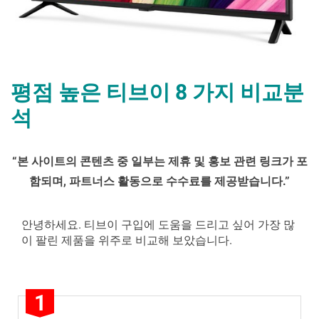
평점 높은 티브이 8 가지 비교분
석
By
Posted
평
mrcoree
2024년 07월 26일
에 댓글 없음
“
본 사이트의 콘텐츠 중 일부는 제휴 및 홍보 관련 링크가 포
on
점
함되며
,
파트너스 활동으로 수수료를 제공받습니다
.”
높
은
티
안녕하세요. 티브이 구입에 도움을 드리고 싶어 가장 많
브
이 팔린 제품을 위주로 비교해 보았습니다.
이 8 가
지
비
1
교
분