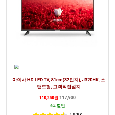
아이사 HD LED TV, 81cm(32인치), J320HK, 스
탠드형, 고객직접설치
117,900
110,250원
6% 할인
4.5/5.0