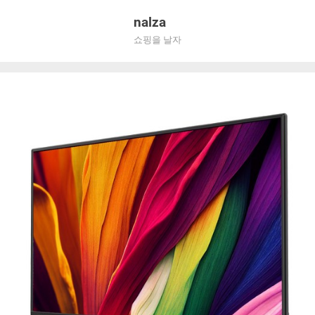
Skip
nalza
to
쇼핑을 날자
content