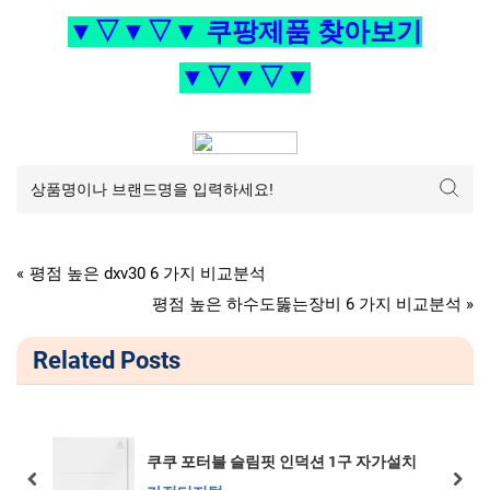
▼▽▼▽▼ 쿠팡제품 찾아보기
▼▽▼▽▼
가전디지털
글
P
평점 높은 dxv30 6 가지 비교분석
r
N
평점 높은 하수도뚫는장비 6 가지 비교분석
탐
e
e
Related Posts
v
x
색
i
t
o
P
u
o
쿠쿠 포터블 슬림핏 인덕션 1구 자가설치
s
s
prev
next