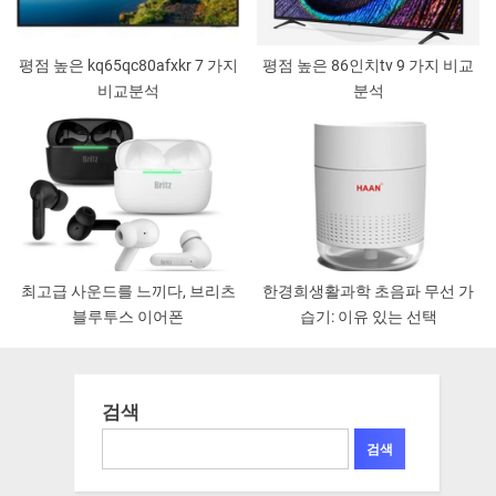
평점 높은 kq65qc80afxkr 7 가지
평점 높은 86인치tv 9 가지 비교
비교분석
분석
최고급 사운드를 느끼다, 브리츠
한경희생활과학 초음파 무선 가
블루투스 이어폰
습기: 이유 있는 선택
검색
검색