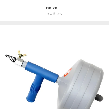
Skip
nalza
to
쇼핑을 날자
content