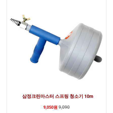
링 6 가
지
비
교
분
석
삼정크린마스터 스프링 청소기 10m
9,090
9,050원