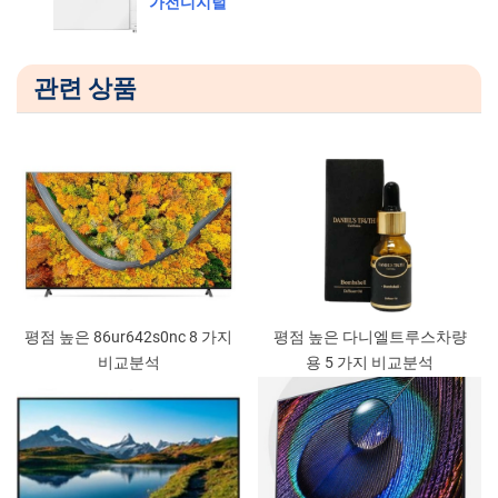
가전디지털
P
t
o
:
s
관련 상품
t
:
평점 높은 86ur642s0nc 8 가지
평점 높은 다니엘트루스차량
비교분석
용 5 가지 비교분석