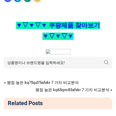
▼▽▼▽▼ 쿠팡제품 찾아보기
▼▽▼▽▼
가전디지털
글
P
평점 높은 kq75qd75afxkr 7 가지 비교분석
r
N
평점 높은 kq65qnc83afxkr 7 가지 비교분석
탐
e
e
Related Posts
v
x
색
i
t