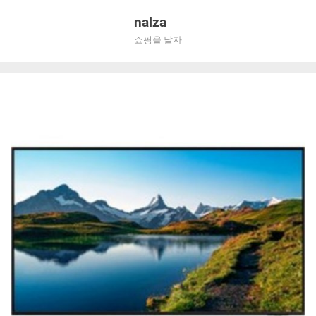
Skip
nalza
to
쇼핑을 날자
content