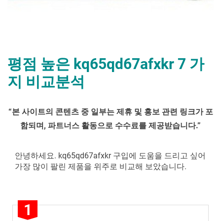
평점 높은 kq65qd67afxkr 7 가
지 비교분석
By
Posted
평
mrcoree
2024년 09월 06일
에 댓글 없음
“
본 사이트의 콘텐츠 중 일부는 제휴 및 홍보 관련 링크가 포
on
점
함되며
,
파트너스 활동으로 수수료를 제공받습니다
.”
높
은
kq65qd67afxkr 7 가
안녕하세요. kq65qd67afxkr 구입에 도움을 드리고 싶어
지
가장 많이 팔린 제품을 위주로 비교해 보았습니다.
비
교
분
1
석