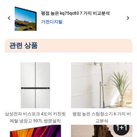
o
P
u
o
석
평점 높은 kq75qc83 7 가지 비교분석
s
s
prev
next
가전디지털
P
t
o
:
s
관련 상품
t
:
삼성전자 비스포크 4도어 키친핏
평점 높은 스팀청소기 6 가지 비
메탈 냉장고 597L 방문설치
교분석