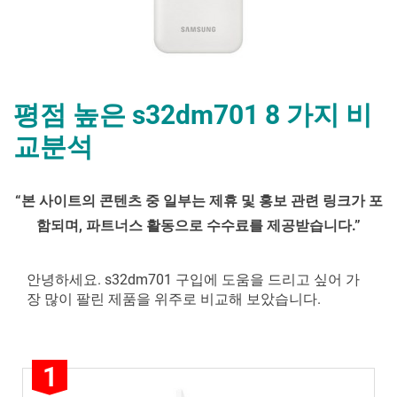
평점 높은 s32dm701 8 가지 비
교분석
By
Posted
평
mrcoree
2024년 08월 18일
에 댓글 없음
“
본 사이트의 콘텐츠 중 일부는 제휴 및 홍보 관련 링크가 포
on
점
함되며
,
파트너스 활동으로 수수료를 제공받습니다
.”
높
은
s32dm701 8 가
안녕하세요. s32dm701 구입에 도움을 드리고 싶어 가
지
장 많이 팔린 제품을 위주로 비교해 보았습니다.
비
교
분
1
석