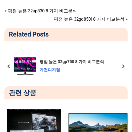
가전디지털
글
P
평점 높은 32up830 8 가지 비교분석
r
N
평점 높은 32gq850l 8 가지 비교분석
탐
e
e
Related Posts
v
x
색
i
t
o
P
u
o
평점 높은 32gp750 8 가지 비교분석
s
s
prev
next
가전디지털
P
t
o
:
s
관련 상품
t
: