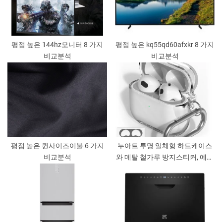
평점 높은 144hz모니터 8 가지
평점 높은 kq55qd60afxkr 8 가지
비교분석
비교분석
평점 높은 퀸사이즈이불 6 가지
누아트 투명 일체형 하드케이스
비교분석
와 메탈 철가루 방지스티커, 에어
팟3세대용